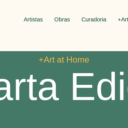
Artistas
Obras
Curadoria
+Ar
+Art at Home
rta Ed