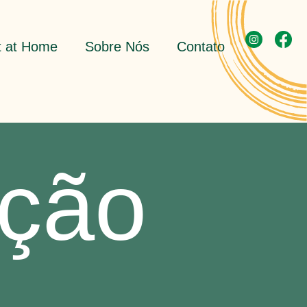
t at Home
Sobre Nós
Contato
ição