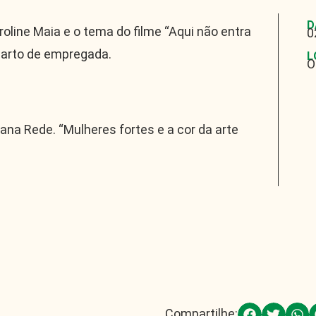
D
aroline Maia e o tema do filme “Aqui não entra
0
quarto de empregada.
L
O
iana Rede. “Mulheres fortes e a cor da arte
Compartilhe: