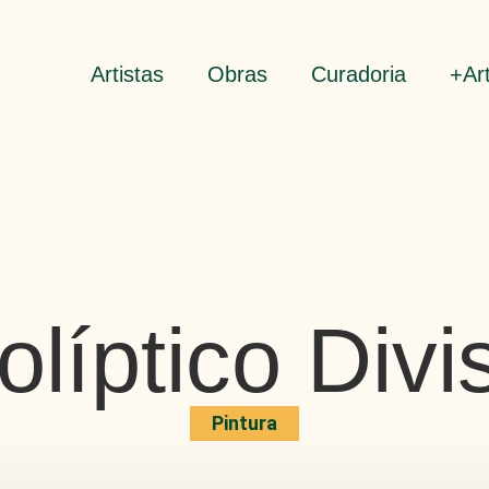
Artistas
Obras
Curadoria
+Ar
olíptico Divi
Pintura