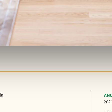
la
AN
202