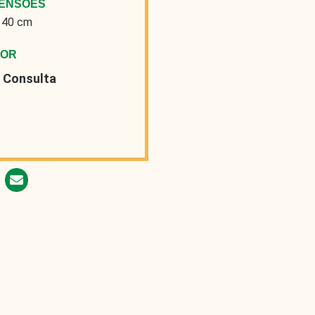
MENSÕES
 40 cm
LOR
 Consulta