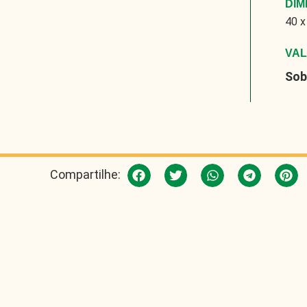
DI
40 x
VA
Sob
Compartilhe: